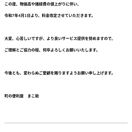
この度、物価高や諸経費の値上がりに伴い、
市・
SERVICE
令和7年4月1日より、料金改定させていただきます。
サービス紹介
矢
FLOW
巾
大変、心苦しいですが、より良いサービス提供を努めますので、
ご利用方法
町・
ご理解とご協力の程、何卒よろしくお願いいたします。
FAQ
紫
よくあるご質問
波
今後とも、変わらぬご愛顧を賜りますようお願い申し上げます。
町・
電話でお問合せ
滝
町の便利屋 まこ助
080-3141-4488
沢
営業時間／9:00~17:00 (定休日：日曜・祝日)
市・
WEBでお問合せ