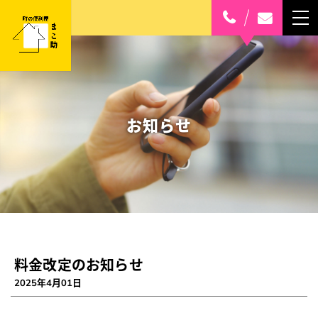
町
の
便
利
お知らせ
屋
ま
NEWS
こ
お知らせ
助
BLOG
／
まこ助日記
料金改定のお知らせ
盛
2025年4月01日
ABOUT
岡
まこ助とは？