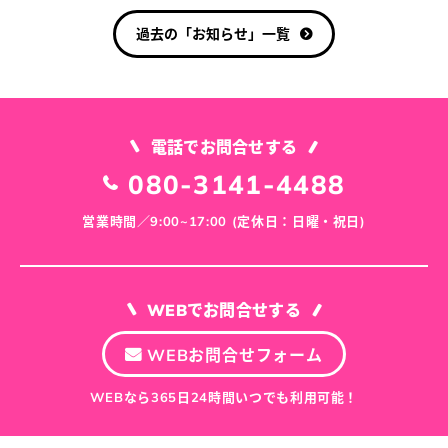
雫
WEBお問合せフォーム
過去の「お知らせ」一覧
石
WEBなら365日24時間いつでも利用可能！
町
電話でお問合せする
080-3141-4488
営業時間／9:00~17:00 (定休日：日曜・祝日)
WEBでお問合せする
WEBお問合せフォーム
WEBなら365日24時間いつでも利用可能！