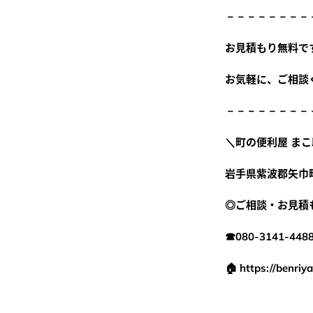
－－－－－－－－
お見積もり無料です
08
お気軽に、ご相談く
営業時間／9:
－－－－－－－－
＼町の便利屋 まこ
岩手県紫波郡矢巾
◎ご相談・お見積
☎080-3141-448
🏠 https://benri