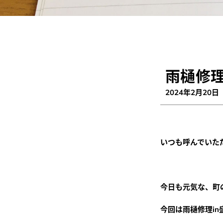
市・
矢
巾
雨樋修
町・
2024年2月20日
紫
波
町・
いつも呼んでいた
滝
沢
今日も元気な、町
市・
今回は雨樋修理in