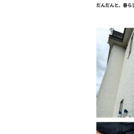
雫
だんだんと、春ら
石
町