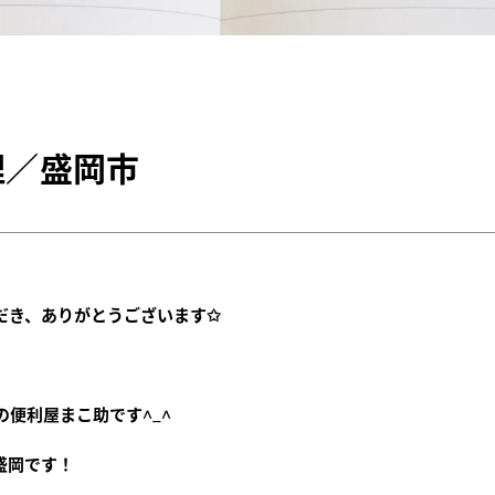
理／盛岡市
だき、ありがとうございます✩︎
の便利屋まこ助です^_^
盛岡です！