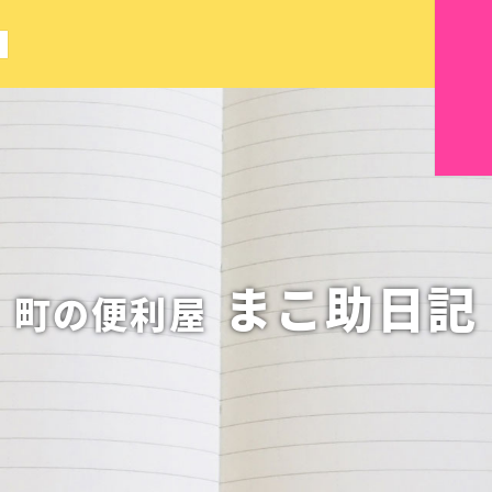
！
まこ助日記
町の便利屋