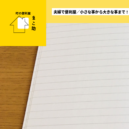
町
夫婦で便利屋／小さな事から大きな事まで
の
便
利
屋
ま
こ
助
／
盛
岡