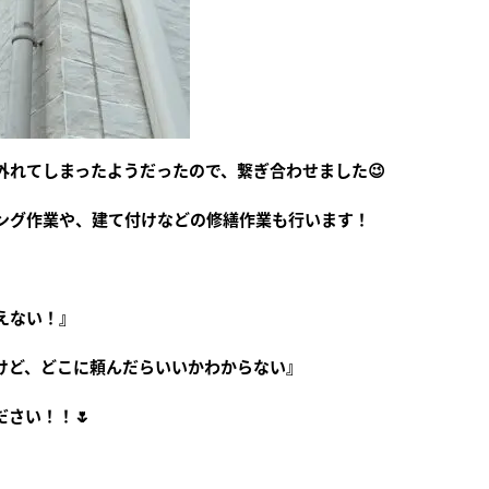
外れてしまったようだったので、繋ぎ合わせました😉
ング作業や、建て付けなどの修繕作業も行います！
NEWS
BLOG
ABOUT
えない！』
お知らせ
まこ助日記
まこ助とは？
けど、どこに頼んだらいいかわからない』
SERVICE
FLOW
FAQ
さい！！🌷
サービス紹介
ご利用方法
よくあるご質問