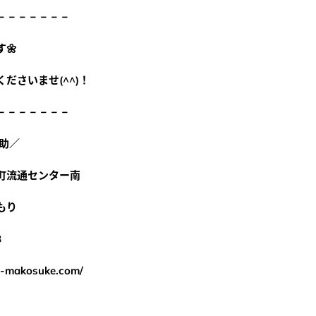
－－－－－－－
電話でお問合せ
WEBでお問合せ
🌼
0-3141-4488
WEBお問合せフ
ださいませ(^^)！
00~17:00 (定休日：日曜・祝日)
WEBなら365日24時間いつで
－－－－－－－
助／
町流通センター南
もり
8
ya-makosuke.com/