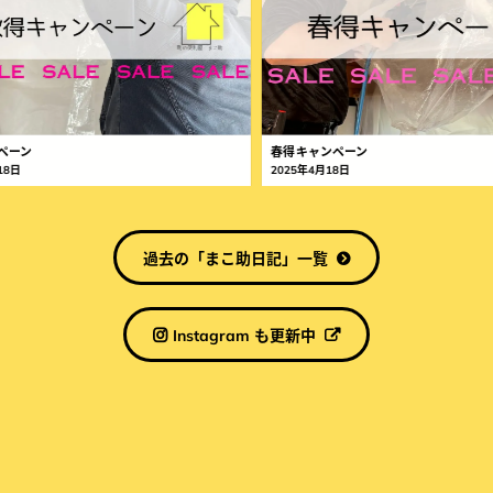
市・
SERVICE
サービス紹介
矢
FLOW
巾
ご利用方法
春得キャンペーン
町・
2025年4月18日
FAQ
紫
よくあるご質問
波
過去の「まこ助日記」一覧
町・
Instagram も更新中
電話でお問合せ
滝
080-3141-4488
沢
営業時間／9:00~17:00 (定休日：日曜・祝日)
市・
WEBでお問合せ