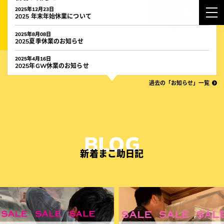
町
2025年12月23日
2025 年末年始休業について
の
2025年8月08日
2025夏季休業のお知らせ
便
2025年4月16日
2025年GW休業のお知らせ
利
過去の「お知らせ」一覧
屋
ま
NEWS
こ
お知らせ
助
新着まこ助日記
BLOG
／
まこ助日記
盛
ABOUT
岡
まこ助とは？