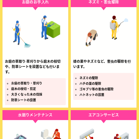
お庭のお⼿⼊れ
ネズミ・害⾍駆除
お庭の草取り‧草刈りから庭⽊の枝切
蜂の巣やネズミなど、害⾍の駆除を⾏
や、防草シートを設置なども⾏いま
います。
す。
ネズミの駆除
お庭の草取り・草刈り
ハチの巣の駆除
庭木の枝切・剪定
ゴキブリ等の害虫の駆除
大きくなった木の伐採
ハトネットの設置
防草シートの設置
⽔廻りメンテナンス
エアコンサービス