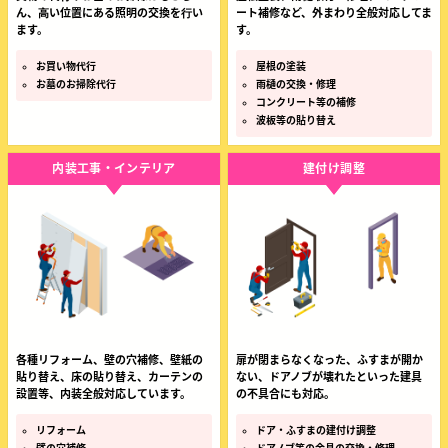
ん、⾼い位置にある照明の交換を⾏い
ート補修など、外まわり全般対応してま
ます。
す。
お買い物代行
屋根の塗装
お墓のお掃除代行
雨樋の交換・修理
コンクリート等の補修
波板等の貼り替え
内装工事・インテリア
建付け調整
各種リフォーム、壁の穴補修、壁紙の
扉が閉まらなくなった、ふすまが開か
貼り替え、床の貼り替え、カーテンの
ない、ドアノブが壊れたといった建具
設置等、内装全般対応しています。
の不具合にも対応。
リフォーム
ドア・ふすまの建付け調整