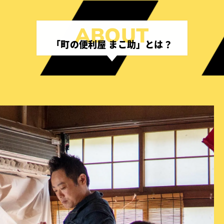
雫
WEBお問合せフォーム
石
WEBなら365日24時間いつでも利用可能！
町
「町の便利屋 まこ助」とは？